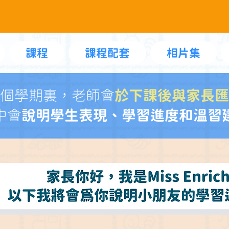
課程
課程配套
相片集
個學期裏，老師會
於下課後與家長匯
中會
說明學生表現、學習進度和溫習