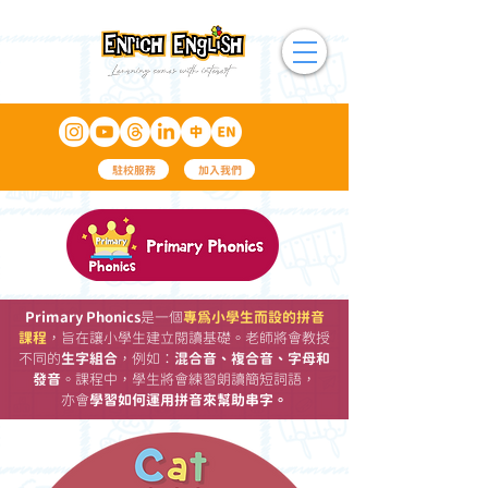
駐校服務
加入我們
Primary Phonics
是一個
專為小學生而設的拼音
課程
，旨在讓小學生建立閱讀基礎。老師將會教授
不同的
生字組合
，例如：
混合音、複合音、字母和
發音
。課程中，學生將會練習朗讀簡短詞語，
亦會
學習如何運用拼音來幫助串字。