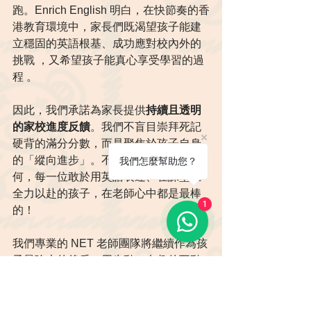
跑。Enrich English 明白，在快節奏的香
港教育環境中，家長們既渴望孩子能建
立穩固的英語根基、成功應對校內外的
挑戰 ，又希望孩子能真心享受學習的過
程 。  
因此，我們承諾為家長提供
持續且透明
的家校進度反饋
。我們不盲目崇拜死記
硬背的滿分分數，而是聚焦於孩子自身
的「縱向進步」。不論這次評估結果如
我們怎麼幫助您？
何，每一位敢於用英語表達、在課堂上
全力以赴的孩子，在老師心中都是最棒
1
的！
我們專業的 NET 老師團隊將繼續作為孩
子最強大的後盾，用生動、有趣的互動
式教學方法 ，陪伴您的孩子在充滿鼓勵
的環境中，自信地走向英語學習的下一
座里程碑！  