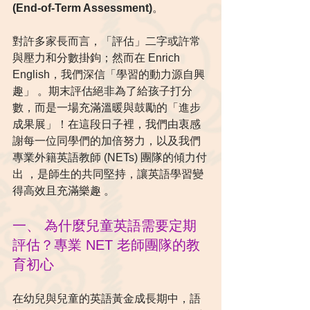
(End-of-Term Assessment)
。
對許多家長而言，「評估」二字或許常
與壓力和分數掛鉤；然而在 Enrich 
English，我們深信「學習的動力源自興
趣」 。期末評估絕非為了給孩子打分
數，而是一場充滿溫暖與鼓勵的「進步
成果展」！在這段日子裡，我們由衷感
謝每一位同學們的加倍努力，以及我們
專業外籍英語教師 (NETs) 團隊的傾力付
出 ，是師生的共同堅持，讓英語學習變
得高效且充滿樂趣 。  
一、 為什麼兒童英語需要定期
評估？專業 NET 老師團隊的教
育初心
在幼兒與兒童的英語黃金成長期中，語