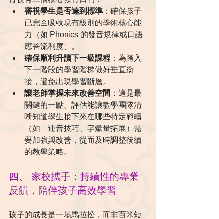
審視學生是否達到標準
：確保孩子
已完全吸收現有級別的學術核心能
力（如 Phonics 的發音規律或口語
應答流利度）。
確保順利升讀下一級課程
：為跨入
下一階段的學習階梯做好垂直銜
接，避免出現學習斷層。
讓老師掌握未來改善空間
：這是最
關鍵的一點。評估能讓教學團隊清
晰知道學生接下來在哪些特定範疇
（如：連音技巧、字彙量拓展）需
要加強與改善，從而及時調整後續
的教學策略。
四、 家校攜手：持續性的專業
反饋，陪伴孩子高效學習
孩子的成長是一場馬拉松，而非百米短