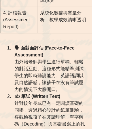
試預演
4. 評核報告 
系統化數據與質量分
(Assessment 
析，教學成效清晰透明
Report)
🗣️ 面對面評估 (Face-to-Face 
Assessment)
由外籍老師與學生進行單獨、輕鬆
的對話互動。這種形式能精準測試
學生的即時聽說能力、英語語調以
及自然語感，讓孩子在沒有筆試壓
力的情況下大膽開口。
✍️ 筆試 (Written Test)
針對較年長或已有一定閱讀基礎的
同學，透過精心設計的紙筆測驗，
客觀檢視孩子在閱讀理解、單字解
碼（Decoding）與基礎書寫上的扎