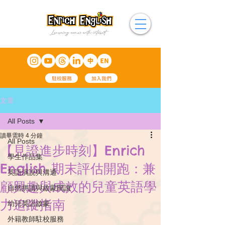
駐校服務
加入我們
文章
All Posts
讀畢需時 4 分鐘
All Posts
【見證進步時刻】Enrich
學生作品集
English 期末評估開跑：兼
英語演說與溝通
顧興趣與成效的兒童英語學
自然拼讀與啟蒙閱讀
力追蹤指南
幼兒英語啟蒙
外籍教師駐校服務