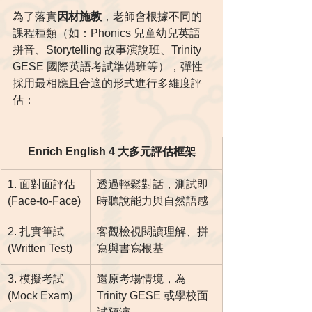
為了落實
因材施教
，老師會根據不同的
課程種類（如：Phonics 兒童幼兒英語
拼音、Storytelling 故事演說班、Trinity 
GESE 國際英語考試準備班等），彈性
採用最相應且合適的形式進行多維度評
估：  
Enrich English 4 大多元評估框架
1. 面對面評估 
透過輕鬆對話，測試即
(Face-to-Face)
時聽說能力與自然語感
2. 扎實筆試 
客觀檢視閱讀理解、拼
(Written Test)
寫與書寫根基
3. 模擬考試 
還原考場情境，為 
(Mock Exam)
Trinity GESE 或學校面