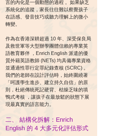
言的內化是一個動態的過程 。如果缺乏
系統化的追蹤，家長往往難以察覺孩子
在語感、發音技巧或聽力理解上的微小
轉變。  
作為在香港深耕超過 10 年、深受保良局
及救世軍等大型辦學團體信賴的專業英
語教育夥伴 ，Enrich English 派遣的優
質外籍英語教師 (NETs) 均具備專業資格
並通過性罪行定罪紀錄查核 (SCRC) 。
我們的老師在設計評估時，始終圍繞著
「呵護學生進步、建立持久自信」的原
則，杜絕傳統死記硬背、枯燥乏味的填
鴨式考核 ，讓孩子在最放鬆的狀態下展
現最真實的語言能力。  
二、 結構化拆解：Enrich 
English 的 4 大多元化評估形式