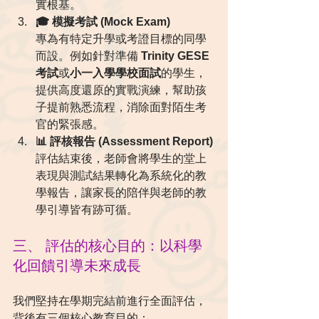
實根基。
🎓 模擬考試 (Mock Exam)
專為有特定升學或考證目標的同學
而設。例如針對準備 
Trinity GESE 
考試
或
小一入學學校面試
的學生，
提供高度還原的實戰演練，幫助孩
子提前熟悉流程，消除面對陌生考
官的緊張感。
📊 評核報告 (Assessment Report)
評估結束後，老師會將學生的堂上
表現與測試結果轉化為系統化的教
學報告，讓家長的陪伴與老師的教
學引導皆有跡可循。
三、 評估的核心目的：以科學
化回饋引導未來成長
我們堅持在學期完結前進行全面評估，
背後有三個核心教育目的：