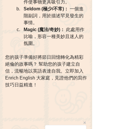
件使事物更具吸引力。
Seldom (極少/不常)：
 一個進
階副詞，用於描述罕見發生的
事情。
Magic (魔法/奇妙)：
 此處用作
比喻，形容一種美妙且迷人的
氛圍。
您的孩子準備好將節日回憶轉化為精彩
絕倫的故事嗎？ 幫助您的孩子建立自
信，流暢地以英語表達自我。立即加入 
Enrich English 大家庭，見證他們的寫作
技巧日益精進！ 