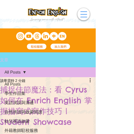
駐校服務
加入我們
文章
All Posts
讀畢需時 2 分鐘
All Posts
捕捉佳節魔法：看 Cyrus
學生作品集
如何在 Enrich English 掌
英語演說與溝通
握描寫式寫作技巧 |
自然拼讀與啟蒙閱讀
Student Showcase
幼兒英語啟蒙
外籍教師駐校服務