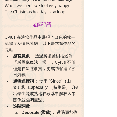
When we meet, we feel very happy. 
The Christmas holiday is so long!
老師評語
Cyrus 在這篇作品中展現了出色的敘事
流暢度及情感連結。以下是本篇作品的
亮點：
感官意象：
 透過將聖誕樹描述為
「感覺像魔法一樣」，Cyrus 不僅
僅是在陳述事實，更成功營造了節
日氣氛。
邏輯連接詞：
 使用 "Since"（由
於）和 "Especially"（特別是）反映
出學生能成熟地在段落中解釋因果
關係並強調重點。
進階詞彙：
Decorate (裝飾)：
 透過添加物