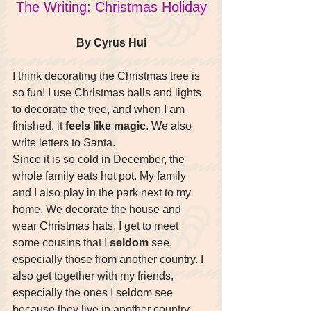
The Writing: Christmas Holiday
By Cyrus Hui
I think decorating the Christmas tree is 
so fun! I use Christmas balls and lights 
to decorate the tree, and when I am 
finished, it 
feels like magic
. We also 
write letters to Santa.
Since it is so cold in December, the 
whole family eats hot pot. My family 
and I also play in the park next to my 
home. We decorate the house and 
wear Christmas hats. I get to meet 
some cousins that I 
seldom
 see, 
especially those from another country. I 
also get together with my friends, 
especially the ones I seldom see 
because they live in another country. 