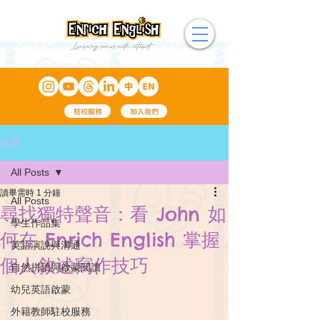
駐校服務
加入我們
文章
All Posts
讀畢需時 1 分鐘
All Posts
尋找獨特聲音：看 John 如
學生作品集
何在 Enrich English 掌握
英語演說與溝通
個人敘述寫作技巧
自然拼讀與啟蒙閱讀
幼兒英語啟蒙
外籍教師駐校服務