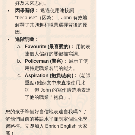
好及未來志向。
因果關係：
 透過使用連接詞 
"because"（因為），John 有效地
解釋了其興趣和職業選擇背後的原
因。
進階詞彙：
Favourite (最喜愛的)：
 用於表
達個人偏好的關鍵描寫詞。
Policeman (警察)：
 展示了使
用特定職業名詞的能力。
Aspiration (抱負/志向)：
 (老師
重點) 雖然文中未直接使用此
詞，但 John 的寫作清楚地表達
了他的職業「抱負」。
您的孩子準備好自信地表達自我嗎？了
解他們目前的英語水平並制定個性化學
習路徑。立即加入 Enrich English 大家
庭！