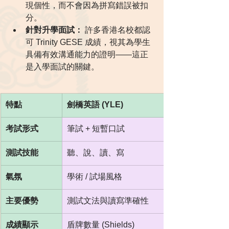
現個性，而不會因為拼寫錯誤被扣
分。
針對升學面試：
 許多香港名校都認
可 Trinity GESE 成績，視其為學生
具備有效溝通能力的證明——這正
是入學面試的關鍵。
特點
劍橋英語 (YLE)
考試形式
筆試 + 短暫口試
測試技能
聽、說、讀、寫
氣氛
學術 / 試場風格
主要優勢
測試文法與讀寫準確性
成績顯示
盾牌數量 (Shields)