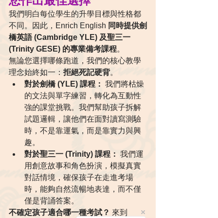
我們明白每位學生的升學目標與性格都
不同。因此，Enrich English 
同時提供劍
橋英語 (Cambridge YLE) 及聖三一 
(Trinity GESE) 的專業備考課程
。
無論您選擇哪條跑道，我們的核心教學
理念始終如一：
拒絕死記硬背
。
對於劍橋 (YLE) 課程：
 我們將枯燥
的文法與單字練習，轉化為互動性
強的課堂挑戰。我們幫助孩子拆解
試題邏輯，讓他們在面對讀寫測驗
時，不是靠運氣，而是靠實力與興
趣。
對於聖三一 (Trinity) 課程：
 我們運
用創意故事和角色扮演，模擬真實
對話情境，確保孩子在走進考場
時，能夠自然流暢地表達，而不僅
僅是背誦答案。
不確定孩子適合哪一種考試？
 來到 