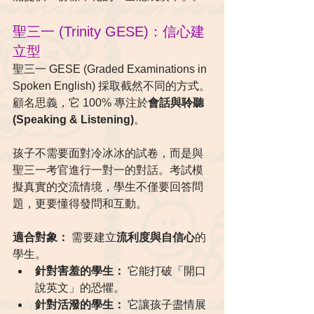
聖三一 (Trinity GESE)：信心建
立型
聖三一 GESE (Graded Examinations in 
Spoken English) 採取截然不同的方式。
顧名思義，它 100% 專注於
會話與聆聽 
(Speaking & Listening)
。
孩子不需要面對冷冰冰的試卷，而是與
聖三一考官進行一對一的對話。考試模
擬真實的交流情境，學生不僅要回答問
題，更要懂得發問和互動。
適合對象：
 需要建立
流利度與自信心
的
學生。
針對害羞的學生：
 它能打破「開口
說英文」的恐懼。
針對活潑的學生：
 它讓孩子盡情展