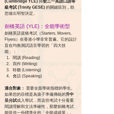
(Cambridge YLE)
 與
聖三一英語口語等
級考試 (Trinity GESE)
 的關鍵區別，助
您做出明智決定。
劍橋英語 (YLE)：全能學術型
劍橋英語資格考試（Starters, Movers, 
Flyers）在香港小學非常普遍。它的設計
旨在均衡測試語言學習的「四大技
能」：
閱讀 (Reading)
寫作 (Writing)
聆聽 (Listening)
會話 (Speaking)
適合對象：
 需要全面學術指標的學生。 
如果您的目標是為孩子準備傳統的
升中
呈分試
或入學試，而這些考試十分看重
閱讀理解和文法準確性，那麼劍橋考試
能提供一份標準化的「全能成績單」。