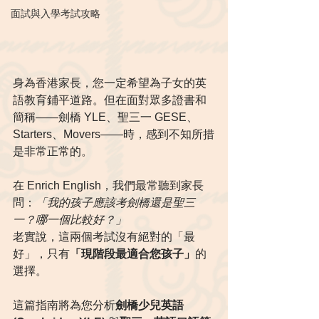
面試與入學考試攻略
身為香港家長，您一定希望為子女的英
語教育鋪平道路。但在面對眾多證書和
簡稱——劍橋 YLE、聖三一 GESE、
Starters、Movers——時，感到不知所措
是非常正常的。
在 Enrich English，我們最常聽到家長
問：
「我的孩子應該考劍橋還是聖三
一？哪一個比較好？」
老實說，這兩個考試沒有絕對的「最
好」，只有
「現階段最適合您孩子」
的
選擇。
這篇指南將為您分析
劍橋少兒英語 