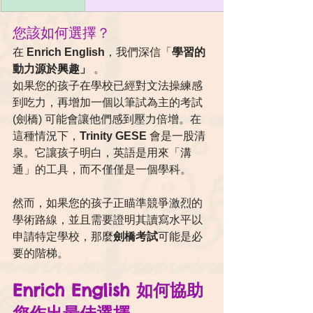
您該如何選擇？
在 
Enrich English
，我們深信「
學習的
動力源於興趣」 
。
如果您的孩子在學校已經對文法操練感
到吃力，再增加一個以筆試為主的考試 
(劍橋) 可能會讓他們感到壓力倍增。在
這種情況下，
Trinity GESE
 會是一股清
泉。它讓孩子明白，英語是用來「溝
通」的工具，而不僅僅是一個學科。
然而，如果您的孩子正瞄準競爭激烈的
學術路線，並且需要證明其讀寫水平以
申請特定學校，那麼
劍橋考試
可能是必
要的階梯。
Enrich English 如何協助
您作出最佳選擇