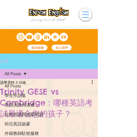
駐校服務
加入我們
文章
All Posts
讀畢需時 3 分鐘
All Posts
Trinity GESE vs
學生作品集
Cambridge：哪種英語考
英語演說與溝通
試最適合您的孩子？
自然拼讀與啟蒙閱讀
幼兒英語啟蒙
外籍教師駐校服務