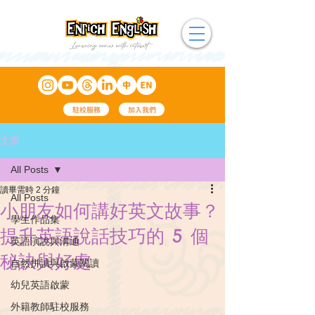
駐校服務
加入我們
文章
All Posts
讀畢需時 2 分鐘
All Posts
小朋友如何講好英文故事？
學生作品集
提升英語說話技巧的 5 個
英語演說與溝通
秘訣與好處
自然拼讀與啟蒙閱讀
幼兒英語啟蒙
外籍教師駐校服務