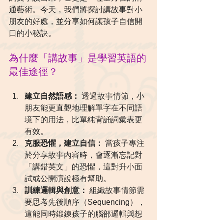
通藝術。今天，我們將探討講故事對小
朋友的好處，並分享如何讓孩子自信開
口的小秘訣。
為什麼「講故事」是學習英語的
最佳途徑？
建立自然語感：
 透過故事情節，小
朋友能更直觀地理解單字在不同語
境下的用法，比單純背誦詞彙表更
有效。
克服恐懼，建立自信：
 當孩子專注
於分享故事內容時，會逐漸忘記對
「講錯英文」的恐懼，這對升小面
試或公開演說極有幫助。
訓練邏輯與創意：
 組織故事情節需
要思考先後順序（Sequencing），
這能同時鍛鍊孩子的腦部邏輯與想