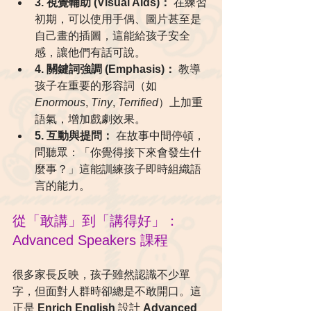
3. 視覺輔助 (Visual Aids)：
 在練習
初期，可以使用手偶、圖片甚至是
自己畫的插圖，這能給孩子安全
感，讓他們有話可說。
4. 關鍵詞強調 (Emphasis)：
 教導
孩子在重要的形容詞（如 
Enormous
, 
Tiny
, 
Terrified
）上加重
語氣，增加戲劇效果。
5. 互動與提問：
 在故事中間停頓，
問聽眾：「你覺得接下來會發生什
麼事？」這能訓練孩子即時組織語
言的能力。
從「敢講」到「講得好」：
Advanced Speakers 課程
很多家長反映，孩子雖然認識不少單
字，但面對人群時卻總是不敢開口。這
正是 
Enrich English
 設計 
Advanced 