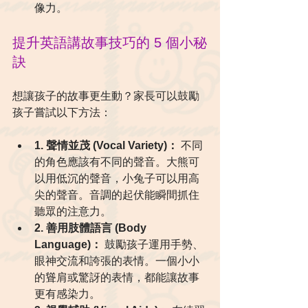
像力。
提升英語講故事技巧的 5 個小秘
訣
想讓孩子的故事更生動？家長可以鼓勵
孩子嘗試以下方法：
1. 聲情並茂 (Vocal Variety)：
 不同
的角色應該有不同的聲音。大熊可
以用低沉的聲音，小兔子可以用高
尖的聲音。音調的起伏能瞬間抓住
聽眾的注意力。
2. 善用肢體語言 (Body 
Language)：
 鼓勵孩子運用手勢、
眼神交流和誇張的表情。一個小小
的聳肩或驚訝的表情，都能讓故事
更有感染力。