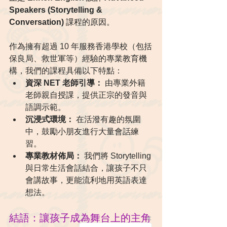
Speakers (Storytelling & 
Conversation)
 課程的原因。
作為擁有超過 10 年服務香港學校（包括
保良局、救世軍等）經驗的專業教育機
構，我們的課程具備以下特點：
資深 NET 老師引導：
 由專業外籍
老師親自授課，提供正宗的發音與
語調示範。
沉浸式環境：
 在活潑有趣的氛圍
中，鼓勵小朋友進行大量會話練
習。
專業教材佈局：
 我們將 Storytelling 
與日常生活會話結合，讓孩子不只
會講故事，更能流利地用英語表達
想法。
結語：讓孩子成為舞台上的主角